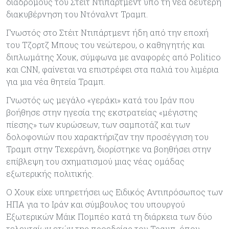
διαδρόμους του Στέιτ Ντιπάρτμεντ υπό τη νέα δεύτερη
διακυβέρνηση του Ντόναλντ Τραμπ.
Γνωστός στο Στέιτ Ντιπάρτμεντ ήδη από την εποχή
του Τζορτζ Μπους του νεώτερου, ο καθηγητής και
διπλωμάτης Χουκ, σύμφωνα με αναφορές από Politico
και CNN, φαίνεται να επιστρέφει στα παλιά του λιμέρια
για μια νέα θητεία Τραμπ.
Γνωστός ως μεγάλο «γεράκι» κατά του Ιράν που
βοήθησε στην ηγεσία της εκστρατείας «μέγιστης
πίεσης» των κυρώσεων, των σαμποτάζ και των
δολοφονιών που χαρακτήριζαν την προσέγγιση του
Τραμπ στην Τεχεράνη, διορίστηκε να βοηθήσει στην
επίβλεψη του σχηματισμού μιας νέας ομάδας
εξωτερικής πολιτικής.
Ο Χουκ είχε υπηρετήσει ως Ειδικός Αντιπρόσωπος των
ΗΠΑ για το Ιράν και σύμβουλος του υπουργού
Εξωτερικών Μάικ Πομπέο κατά τη διάρκεια των δύο
τελευταίων ετών της προεδρίας του Τραμπ, όπου