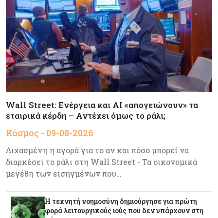
Αρθρογραφία
09-08-2026
Η επενδυτική κουλτούρα που λείπει από την
Κύπρο
Τουρισμός
09-08-2026
Στη σκανδιναβική αγορά ποντάρει η Κύπρος για
περισσότερους επισκέπτες τον χειμώνα
Wall Street: Ενέργεια και AI «απογειώνουν» τα
εταιρικά κέρδη – Αντέχει όμως το ράλι;
Κόσμος
08-08-2026
Κόσμος - 09-08-2026
Ενέργεια: Στερεύουν τα αποθέματα της
Ευρώπης - Τι θα γίνει τον χειμώνα
Διχασμένη η αγορά για το αν και πόσο μπορεί να
διαρκέσει το ράλι στη Wall Street - Τα οικονομικά
μεγέθη των εισηγμένων που…
Ενέργεια
08-08-2026
Η χώρα με τα περισσότερα φωτοβολταϊκά στις
στέγες διευρύνει την επιδότησή τους
Η τεχνητή νοημοσύνη δημιούργησε για πρώτη
φορά λειτουργικούς ιούς που δεν υπάρχουν στη