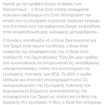
Ισραήλ με τον αραβικό κόσμο σε βάρος των
Παλαιστινίων – ο Χουκ ήταν επίσης επικεφαλής
πολιτικού σχεδιασμού στο Στέιτ Ντιπάρτμεντ την
εποχή που το υπουργείο παρήγαγε περίεργα έγγραφα
που ζητούσαν από την κυβέρνηση Τραμπ να βοηθήσει
στην ενορχήστρωση μιας «ισλαμικής μεταρρύθμισης».
Ο Χουσεϊν, υπενθυμίζει ότι ο Χουκ Πριν εργαστεί για
τον Τραμπ στην πρώτη του θητεία, ο Χουκ ήταν
επικριτής της υποψηφιότητάς του. Ο Χουκ ήταν
συνιδρυτής της Πρωτοβουλίας Τζον Χέι, μιας ομάδας
που προσπαθούσε να αντιμετωπίσει τις υποτιθέμενες
«απομονωτιστικές» τάσεις στο κατεστημένο της
εξωτερικής πολιτικής των ΗΠΑ. Το 2016, η ομάδα
εξέδωσε μια επιστολή υπογεγραμμένη από 121
εμπειρογνώμονες της εξωτερικής πολιτικής του
Δημοκρατικού Κόμματος, καταγγέλλοντας την
υποψηφιότητα του Τραμπ ως απειλή για τη θέση της
Αμερικής στο εξωτερικό. Ο ίδιος ο Χουκ δεν υπέγραψε