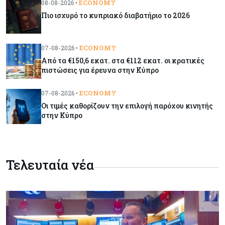
ECONOMY
08-08-2026 •
Πιο ισχυρό το κυπριακό διαβατήριο το 2026
Κύπρος
09-08-2026
Δεν τίθεται θέμα (για την ώρα) για τη θαλάσσια
ECONOMY
07-08-2026 •
σύνδεση Κύπρου - Ελλάδας
Από τα €150,6 εκατ. στα €112 εκατ. οι κρατικές
πιστώσεις για έρευνα στην Κύπρο
Κόσμος
09-08-2026
Golden Fleet: Τα νέα θωρηκτά του Τραμπ που
ECONOMY
07-08-2026 •
προκαλούν αντιδράσεις και ο λογαριασμός –
Οι τιμές καθορίζουν την επιλογή παρόχου κινητής
μαμούθ
στην Κύπρο
Κόσμος
09-08-2026
Ποιες πόλεις χτίζουν τους περισσότερους
Τελευταία νέα
ουρανοξύστες
Κόσμος
09-08-2026
Πώς οι big tech εκτόξευσαν την
κεφαλαιοποίηση του Nasdaq 100 κατά $3,5 τρισ.