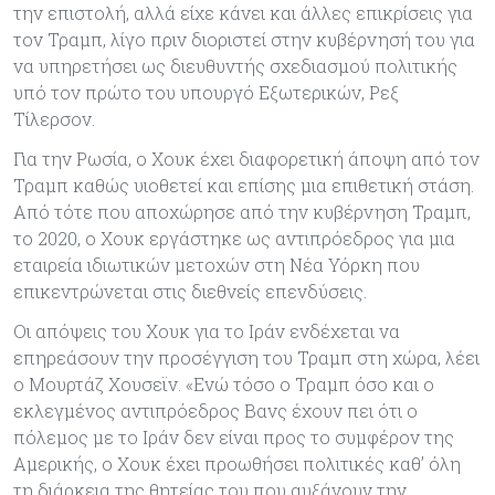
την επιστολή, αλλά είχε κάνει και άλλες επικρίσεις για
τον Τραμπ, λίγο πριν διοριστεί στην κυβέρνησή του για
να υπηρετήσει ως διευθυντής σχεδιασμού πολιτικής
υπό τον πρώτο του υπουργό Εξωτερικών, Ρεξ
Τίλερσον.
Για την Ρωσία, ο Χουκ έχει διαφορετική άποψη από τον
Τραμπ καθώς υιοθετεί και επίσης μια επιθετική στάση.
Από τότε που αποχώρησε από την κυβέρνηση Τραμπ,
το 2020, ο Χουκ εργάστηκε ως αντιπρόεδρος για μια
εταιρεία ιδιωτικών μετοχών στη Νέα Υόρκη που
επικεντρώνεται στις διεθνείς επενδύσεις.
Οι απόψεις του Χουκ για το Ιράν ενδέχεται να
επηρεάσουν την προσέγγιση του Τραμπ στη χώρα, λέει
ο Μουρτάζ Χουσεϊν. «Ενώ τόσο ο Τραμπ όσο και ο
εκλεγμένος αντιπρόεδρος Βανς έχουν πει ότι ο
πόλεμος με το Ιράν δεν είναι προς το συμφέρον της
Αμερικής, ο Χουκ έχει προωθήσει πολιτικές καθ’ όλη
τη διάρκεια της θητείας του που αυξάνουν την