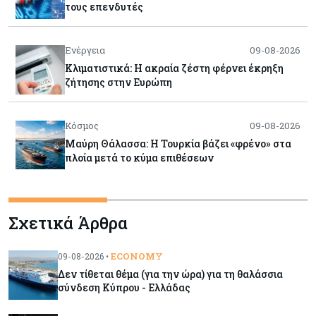
τους επενδυτές
Ενέργεια
09-08-2026
Κλιματιστικά: Η ακραία ζέστη φέρνει έκρηξη
ζήτησης στην Ευρώπη
Κόσμος
09-08-2026
Μαύρη Θάλασσα: Η Τουρκία βάζει «φρένο» στα
πλοία μετά το κύμα επιθέσεων
Tech
09-08-2026
Σχετικά Άρθρα
Τεχνητή νοημοσύνη: Αλλάζει τα δεδομένα στην
επικοινωνία – Μια επικίνδυνη «τελειότητα»
ECONOMY
09-08-2026 •
Δεν τίθεται θέμα (για την ώρα) για τη θαλάσσια
Κόσμος
09-08-2026
σύνδεση Κύπρου - Ελλάδας
Ορμούζ: Το Ιράν «φρενάρει» το άνοιγμα των
Στενών – Βάζει όρους στις ΗΠΑ