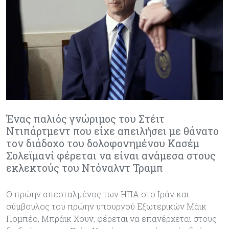
Ένας παλιός γνώριμος του Στέιτ
Ντιπάρτμεντ που είχε απειλήσει με θάνατο
τον διάδοχο του δολοφονημένου Κασέμ
Σολεϊμανί φέρεται να είναι ανάμεσα στους
εκλεκτούς του Ντόναλντ Τραμπ
Ο πρώην απεσταλμένος των ΗΠΑ στο Ιράν και
σύμβουλος του πρώην υπουργού Εξωτερικών Μάικ
Πομπέο, Μπράικ Χουν, φέρεται να επανέρχεται στους