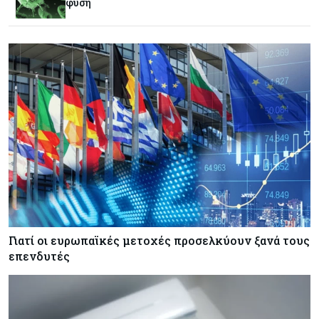
φύση
Κόσμος
08-08-2026
Fed: Βαθαίνει η διαφωνία για τα επιτόκια – Στο
επίκεντρο η επίμονη ακρίβεια
Κόσμος
08-08-2026
Ορμούζ: Πάνω από $510.000 την ημέρα για ένα
VLCC – Η αγορά πληρώνει πλέον τον κίνδυνο
και όχι τα μίλια
Κόσμος
08-08-2026
Αγορές ακινήτων: Οι 10 πιο ακριβές ευρωπαϊκές
πόλεις για αγορά σπιτιού (πίνακας)
Γιατί οι ευρωπαϊκές μετοχές προσελκύουν ξανά τους
επενδυτές
Κόσμος
08-08-2026
Οι πυρκαγιές κατακαίνε την Ευρώπη, αλλά οι
ζημιές δεν είναι ασφαλισμένες