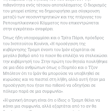
πιθανότητα ενός τέτοιου αποτελέσματος. Ο διορισμός
του μπορεί επίσης να δημιουργήσει μια σύγκρουση
μεταξύ των νεοσυντηρητικών και της πτέρυγας του
Ρεπουμπλικανικού Κόμματος που επικεντρώνεται
στην εγκράτεια» αναφέρει.
Όπως ήδη υπογραμμίσει και ο Τρίτα Πάρσι, πρόεδρος
του Ινστιτούτου Κουίνσι, «Η προσέγγιση της
κυβέρνησης Τραμπ έναντι του Ιράν εξαρτάται σε
μεγάλο βαθμό από το ποιον θα επιλέξει να στελεχώσει
την κυβέρνησή του. Στην πρώτη του θητεία πουλήθηκε
σε μια ιδέα ανθρώπων όπως ο Πομπέο και ο Τζον
Μπόλτον ότι το Ιράν θα μπορούσε να υποβληθεί σε
κυρώσεις και να πιεστεί στη λήθη, αλλά αυτή ήταν μια
προσέγγιση που ήταν πιο πιθανό να οδηγήσει σε
πόλεμο παρά σε μια συμφωνία».
«Η ιρανική άποψη είναι ότι ο ίδιος ο Τραμπ θέλει να
κάνει μια συμφωνία, αλλά εξαρτάται από το αν θα