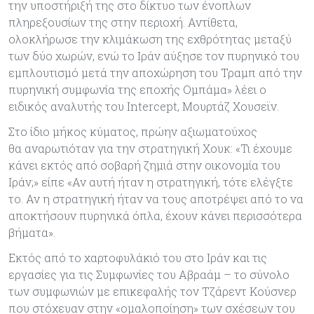
την υποστήριξή της στο δίκτυο των ένοπλων
πληρεξουσίων της στην περιοχή. Αντίθετα,
ολοκλήρωσε την κλιμάκωση της εχθρότητας μεταξύ
των δύο χωρών, ενώ το Ιράν αύξησε τον πυρηνικό του
εμπλουτισμό μετά την αποχώρηση του Τραμπ από την
πυρηνική συμφωνία της εποχής Ομπάμα» λέει ο
ειδικός αναλυτής του Intercept, Μουρτάζ Χουσεϊν.
Στο ίδιο μήκος κύματος, πρώην αξιωματούχος
θα αναρωτιόταν για την στρατηγική Χουκ: «Τι έχουμε
κάνει εκτός από σοβαρή ζημιά στην οικονομία του
Ιράν;» είπε «Αν αυτή ήταν η στρατηγική, τότε ελέγξτε
το. Αν η στρατηγική ήταν να τους αποτρέψει από το να
αποκτήσουν πυρηνικά όπλα, έχουν κάνει περισσότερα
βήματα».
Εκτός από το χαρτοφυλάκιό του στο Ιράν και τις
εργασίες για τις Συμφωνίες του Αβραάμ – το σύνολο
των συμφωνιών με επικεφαλής τον Τζάρεντ Κούσνερ
που στόχευαν στην «ομαλοποίηση» των σχέσεων του