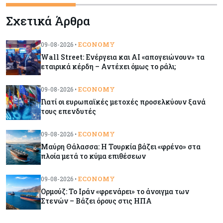
Tech
09-08-2026
Σχετικά Άρθρα
Τεχνητή νοημοσύνη: Αλλάζει τα δεδομένα στην
επικοινωνία – Μια επικίνδυνη «τελειότητα»
ECONOMY
09-08-2026 •
Wall Street: Ενέργεια και AI «απογειώνουν» τα
Κόσμος
09-08-2026
εταιρικά κέρδη – Αντέχει όμως το ράλι;
Ορμούζ: Το Ιράν «φρενάρει» το άνοιγμα των
Στενών – Βάζει όρους στις ΗΠΑ
ECONOMY
09-08-2026 •
Γιατί οι ευρωπαϊκές μετοχές προσελκύουν ξανά
τους επενδυτές
Κύπρος
09-08-2026
Δεν τίθεται θέμα (για την ώρα) για τη θαλάσσια
ECONOMY
09-08-2026 •
σύνδεση Κύπρου - Ελλάδας
Μαύρη Θάλασσα: Η Τουρκία βάζει «φρένο» στα
πλοία μετά το κύμα επιθέσεων
Κόσμος
09-08-2026
Golden Fleet: Τα νέα θωρηκτά του Τραμπ που
ECONOMY
09-08-2026 •
προκαλούν αντιδράσεις και ο λογαριασμός –
Ορμούζ: Το Ιράν «φρενάρει» το άνοιγμα των
μαμούθ
Στενών – Βάζει όρους στις ΗΠΑ