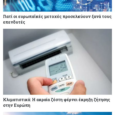
Αγορές ακινήτων: Οι 10 πιο ακριβές ευρωπαϊκές
πόλεις για αγορά σπιτιού (πίνακας)
Γιατί οι ευρωπαϊκές μετοχές προσελκύουν ξανά τους
επενδυτές
Κόσμος
08-08-2026
Οι πυρκαγιές κατακαίνε την Ευρώπη, αλλά οι
ζημιές δεν είναι ασφαλισμένες
Κόσμος
08-08-2026
Γιατί οι κεντρικές τράπεζες αφήνουν τις αγορές
να «παίξουν μπάλα»
Κλιματιστικά: Η ακραία ζέστη φέρνει έκρηξη ζήτησης
στην Ευρώπη