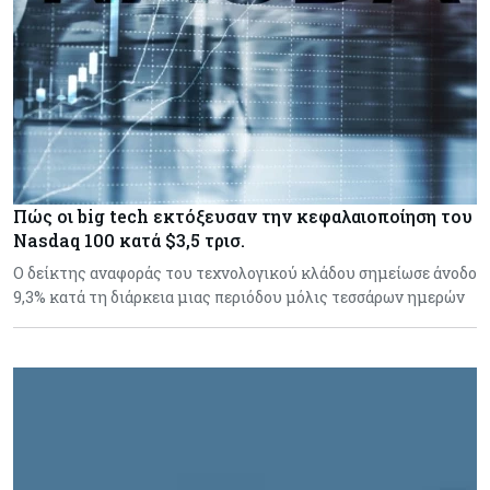
Πώς οι big tech εκτόξευσαν την κεφαλαιοποίηση του
Nasdaq 100 κατά $3,5 τρισ.
Ο δείκτης αναφοράς του τεχνολογικού κλάδου σημείωσε άνοδο
9,3% κατά τη διάρκεια μιας περιόδου μόλις τεσσάρων ημερών