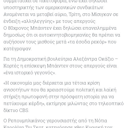
συμμετάσχει σε πικετοφορία, ενώ έχει δηλώσει
υποστηρικτής των αμερικανικών συνδικάτων.
Αναμένεται να μεταβεί αύριο, Τρίτη, στο Μίσιγκαν σε
ένδειξη «αλληλεγγύης» με τους απεργούς.
Ο 80χρονος Μπάιντεν έχει δηλώσει επανειλημμένα
δημοσίως ότι οι αυτοκινητοβιομηχανίες θα πρέπει να
αυξήσουν τους μισθούς μετά «τα έσοδα ρεκόρ» που
κατέγραψαν.
Για τη Δημοκρατική βουλεύτρια Αλεξάντρα Οκάζιο –
Κορτές η επίσκεψη Μπάιντεν στους απεργούς είναι
«ένα ιστορικό γεγονός».
«Η οικονομία μας διέρχεται μια τέτοια κρίση
ανισοτήτων που θα χρειαστούμε πολιτική και λαϊκή
στήριξη πρωτοφανή στην πρόσφατη ιστορία για να
πετύχουμε κέρδη», εκτίμησε μιλώντας στο τηλεοπτικό
δίκτυο CBS.
Ο Ρεπουμπλικάνος γερουσιαστής από τη Νότια
Καρολίνα Τιμ Σκοτ, κατηγόρησε χθες Κυριακή τον