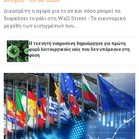
Ενέργεια: Στερεύουν τα αποθέματα της
Ευρώπης - Τι θα γίνει τον χειμώνα
Διχασμένη η αγορά για το αν και πόσο μπορεί να
διαρκέσει το ράλι στη Wall Street - Τα οικονομικά
μεγέθη των εισηγμένων που…
Ενέργεια
08-08-2026
Η χώρα με τα περισσότερα φωτοβολταϊκά στις
στέγες διευρύνει την επιδότησή τους
Η τεχνητή νοημοσύνη δημιούργησε για πρώτη
φορά λειτουργικούς ιούς που δεν υπάρχουν στη
φύση
Κόσμος
08-08-2026
Fed: Βαθαίνει η διαφωνία για τα επιτόκια – Στο
επίκεντρο η επίμονη ακρίβεια
Κόσμος
08-08-2026
Ορμούζ: Πάνω από $510.000 την ημέρα για ένα
VLCC – Η αγορά πληρώνει πλέον τον κίνδυνο
και όχι τα μίλια
Κόσμος
08-08-2026