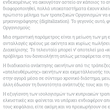
ενδεχομένως να ακουγόταν αστείο αν κάποιος το α
διαφοροποιηθεί, πολλά υποκαταστήματα έχουν κλείσ
πρώτιστο μέλημα των τραπεζικών Οργανισμών να ε
μηχανογράφησης (digitalization). Το γεγονός αυτό,
Οργανισμούς.
Μια σημαντική παράμετρος είναι η μείωση των μη
ανταλλαγές χρέους με ακίνητα και κυρίως πωλήσε
Διαχείρισης. Το τελευταίο μπορεί ν’ αποτελεί μια 
πρόβλημα του δανειολήπτη απλώς μεταφέρεται στην 
Η διαδικασία ανάκτησης ακινήτων από τις τράπεζε
«απελευθέρωσης» ακινήτων και εκμετάλλευσής τους.
στην αγορά μέσα σε σύντομο χρονικό διάστημα, μει
άλλη έδωσαν τη δυνατότητα ανάπτυξής τους και τη 
Η εξυγίανση των ισολογισμών των κυπριακών τραπε
ελκυστικές και φαίνεται να υπάρχει ενδιαφέρον απ
τους κεφάλαιο, είτε ακόμη και να προχωρήσουν σε ε