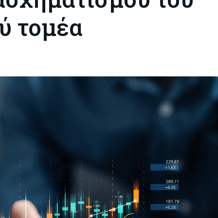
ύ τομέα