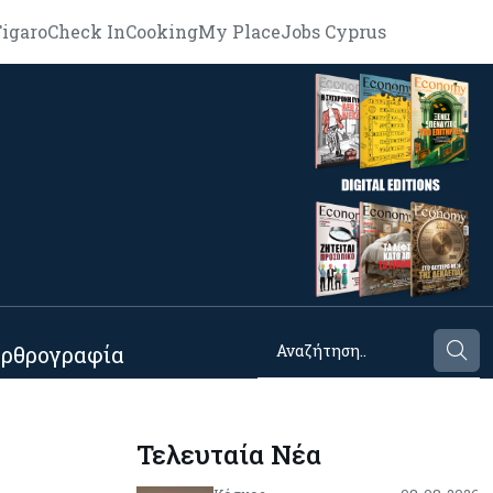
igaro
Check In
Cooking
My Place
Jobs Cyprus
ρθρογραφία
Τελευταία Νέα