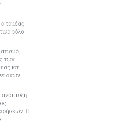
ν
Κύπρος
07-08-2026
Επαναλειτουργεί η οδική
πρόσβαση στις αφίξεις του
 ο τομέας
αεροδρομίου Λάρνακας
τικό ρόλο
Εμπορεύματα
07-08-2026
ματισμό,
Χρυσός: Καλπάζει προς την
καλύτερη εβδομάδα από τον
ος των
Ιανουάριο – Μια ανάσα από τα
μίας και
$4.300
ανειακών
Κύπρος
07-08-2026
Συντεχνία της Cyta ζητά να
ν ανάπτυξη
ανακληθεί διορισμός στο νέο ΔΣ
μός
ειρήσεων. Η
Κόσμος
07-08-2026
ο
Τραμπ: Νέοι δασμοί 15% στο
πολυπυρίτιο για ημιαγωγούς και
φωτοβολταϊκά με στόχο την