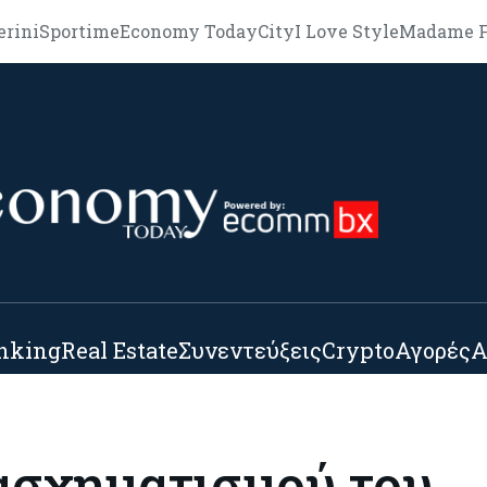
erini
Sportime
Economy Today
City
I Love Style
Madame F
nking
Real Estate
Συνεντεύξεις
Crypto
Αγορές
Α
ασχηματισμού του