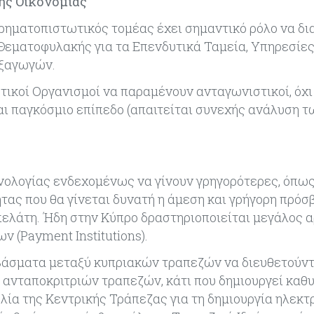
ης Οικονομίας
Χρηματοπιστωτικός τομέας έχει σημαντικό ρόλο να δι
Θεματοφυλακής για τα Επενδυτικά Ταμεία, Υπηρεσίες
εξαγωγών.
ωτικοί Οργανισμοί να παραμένουν ανταγωνιστικοί, όχ
αι παγκόσμιο επίπεδο (απαιτείται συνεχής ανάλυση τ
χνολογίας ενδεχομένως να γίνουν γρηγορότερες, όπως
τας που θα γίνεται δυνατή η άμεση και γρήγορη πρό
ελάτη. Ήδη στην Κύπρο δραστηριοποιείται μεγάλος 
(Payment Institutions).
μβάσματα μεταξύ κυπριακών τραπεζών να διευθετούντ
 ανταποκριτριών τραπεζών, κάτι που δημιουργεί καθ
λία της Κεντρικής Τράπεζας για τη δημιουργία ηλεκτ