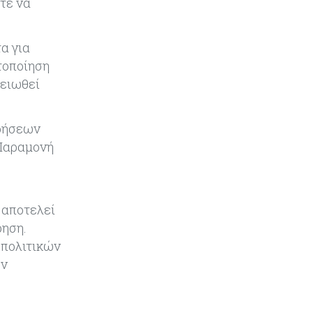
τε να
α για
τοποίηση
μειωθεί
ιρήσεων
 Παραμονή
 αποτελεί
ρηση.
 πολιτικών
ύν