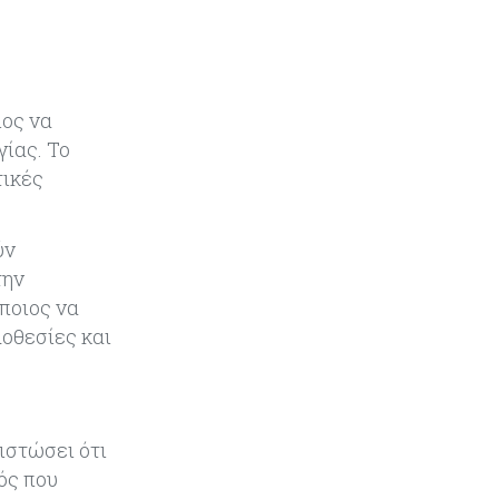
Ενέργεια
08-08-2026
Meridiam–GSI: Τι προκύπτει – και
τι όχι – από την απάντηση της
Κομισιόν
ίος να
γίας. Το
Κόσμος
07-08-2026
τικές
Η Τουρκία χτυπάει Ντουμπάι και
Λονδίνο: Φορολογικά κίνητρα για
επαναπατρισμό πλούσιων
ύν
κατοίκων και επενδυτών
την
ποιος να
Κύπρος
07-08-2026
μοθεσίες και
Από τα €150,6 εκατ. στα €112 εκατ.
οι κρατικές πιστώσεις για έρευνα
στην Κύπρο
Κόσμος
07-08-2026
ιστώσει ότι
Παγκόσμιος συναγερμός για τις
ός που
τιμές των τροφίμων