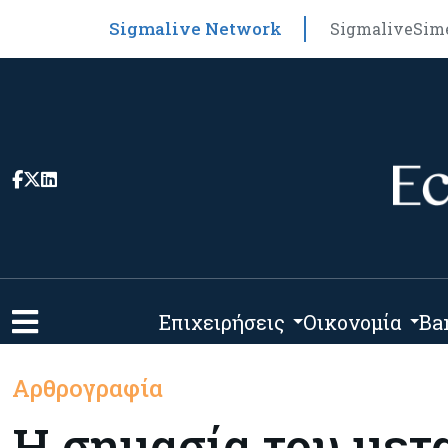
Sigmalive Network
Sigmalive
Sim
Επιχειρήσεις
Οικονομία
Ba
Αρθρογραφία
Η σημασία του μετ