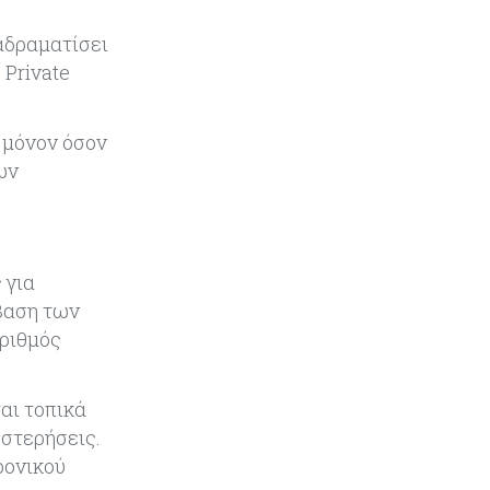
ενίσχυση της βιομηχανίας
αδραματίσει
 Private
ι μόνον όσον
ων
 για
σβαση των
αριθμός
αι τοπικά
υστερήσεις.
ρονικού