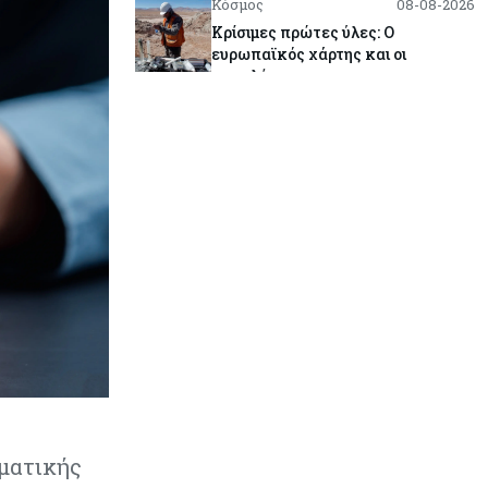
Κόσμος
08-08-2026
Κρίσιμες πρώτες ύλες: Ο
ευρωπαϊκός χάρτης και οι
προκλήσεις
Κόσμος
08-08-2026
Πόσα ξοδεύει ο Λευκός Οίκος – Το
κόστος λειτουργίας για
προσωπικό, υποδομές και
ασφάλεια
Market News
08-08-2026
Baker Tilly: Στην 7η θέση
παγκοσμίως στις M&A μεσαίας
αγοράς
Κύπρος
08-08-2026
Πιο ισχυρό το κυπριακό διαβατήριο
το 2026
γματικής