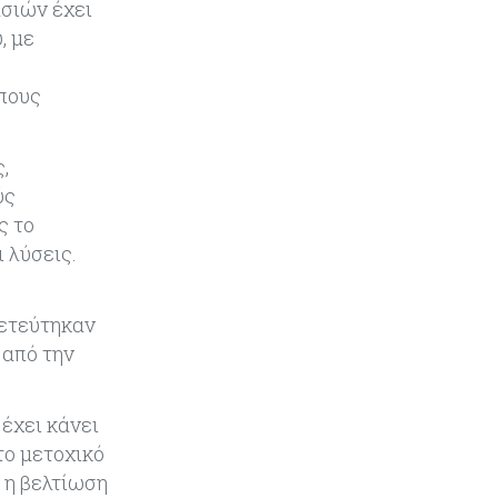
ασιών έχει
, με
Κύπρος
07-08-2026
Οι τιμές καθορίζουν την επιλογή
ωπους
παρόχου κινητής στην Κύπρο
,
Κύπρος
07-08-2026
ύς
34.787 νέες εγγραφές οχημάτων
στο επτάμηνο - Άνοδος 11,5% σε
ς το
σχέση με πέρσι
 λύσεις.
Κόσμος
07-08-2026
χετεύτηκαν
ΕΚΤ: Αιφνιδιάστηκε από την
πώληση ευρώ από τις ΗΠΑ
 από την
Κύπρος
07-08-2026
έχει κάνει
Χορηγία €10.000 για υποτροφίες σε
το μετοχικό
φοιτητές του ΤΕΠΑΚ
 η βελτίωση